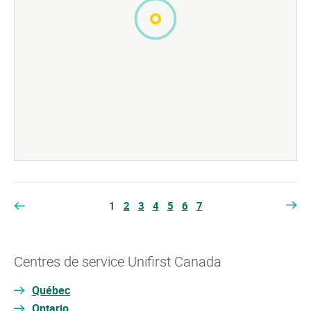
1
2
3
4
5
6
7
Centres de service Unifirst Canada
Québec
Ontario